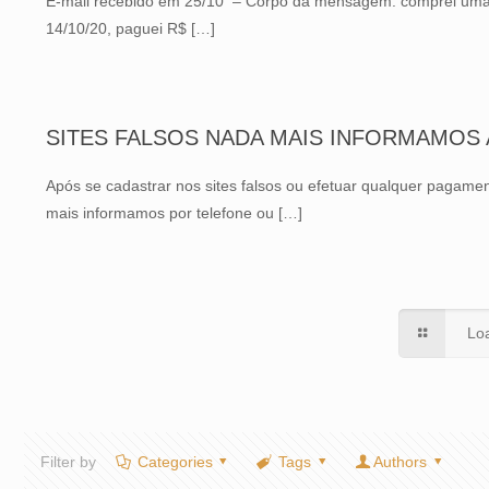
E-mail recebido em 25/10 – Corpo da mensagem: comprei uma Har
14/10/20, paguei R$
[…]
SITES FALSOS NADA MAIS INFORMAMOS 
Após se cadastrar nos sites falsos ou efetuar qualquer pagame
mais informamos por telefone ou
[…]
Lo
Filter by
Categories
Tags
Authors