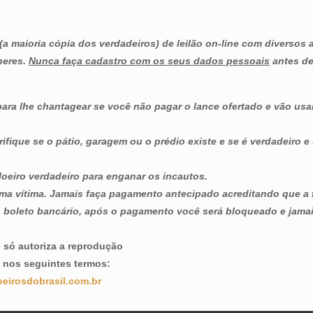
 (a maioria cópia dos verdadeiros) de leilão on-line com diverso
neres.
Nunca faça cadastro com os seus dados pessoais
antes de
a lhe chantagear se você não pagar o lance ofertado e vão usar
ifique se o pátio, garagem ou o prédio existe e se é verdadeiro e
loeiro verdadeiro para enganar os incautos.
ma vítima. Jamais faça pagamento antecipado acreditando que a f
no boleto bancário, após o pagamento você será bloqueado e jama
l só autoriza a reprodução
te nos seguintes termos:
oeirosdobrasil.com.br