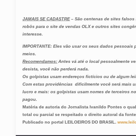
JAMAIS SE CADASTRE
–
São centenas de sites falsos
robôs para o site de vendas OLX e outros sites congê
interesse.
IMPORTANTE: Eles vão usar os seus dados pessoais par
meios.
Recomendamos:
Antes vá até o local pessoalmente ver
desista, você não perderá nada.
Os golpistas usam endereços fictícios ou de algum lei
Com estas providências dificilmente você será mais u
lucro e mais: os golpistas usam nomes de terceiros 
pagou.
Matéria de autoria do Jornalista Ivanildo Pontes o qua
total ou parcial se respeitado o direito autoral da fon
Publicado no portal LEILOEIROS DO BRASIL.
www.leil