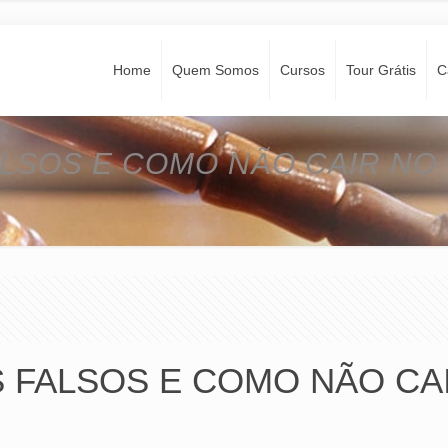
Home
Quem Somos
Cursos
Tour Grátis
C
ALSOS E COMO NÃO CAIR NO
S FALSOS E COMO NÃO C