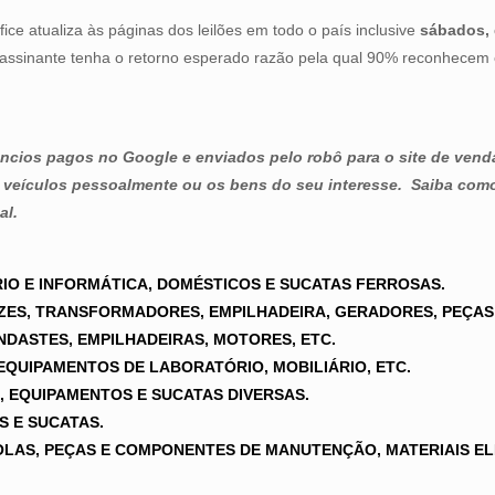
e atualiza às páginas dos leilões em todo o país inclusive
sábados, 
assinante tenha o retorno esperado razão pela qual 90% reconhecem 
núncios pagos no Google e enviados pelo robô para o site de vend
 veículos pessoalmente ou os bens do seu interesse.
Saiba como
al.
TÓRIO E INFORMÁTICA, DOMÉSTICOS E SUCATAS FERROSAS.
RIZES, TRANSFORMADORES, EMPILHADEIRA, GERADORES, PEÇAS
GUINDASTES, EMPILHADEIRAS, MOTORES, ETC.
EQUIPAMENTOS DE LABORATÓRIO, MOBILIÁRIO, ETC.
, EQUIPAMENTOS E SUCATAS DIVERSAS.
S E SUCATAS.
ÍCOLAS, PEÇAS E COMPONENTES DE MANUTENÇÃO, MATERIAIS EL