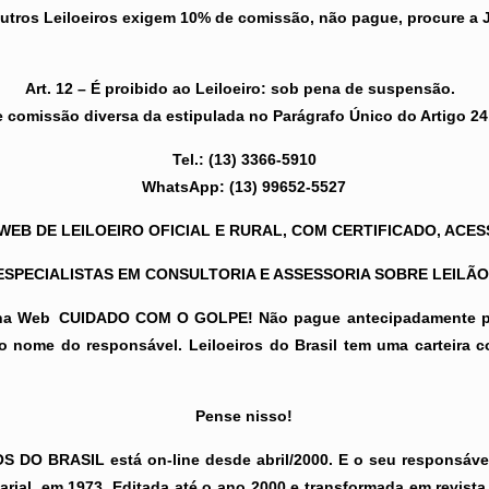
utros Leiloeiros exigem 10% de comissão, não pague, procure a J
Art. 12 – É proibido ao Leiloeiro: sob pena de suspensão.
e comissão diversa da estipulada no Parágrafo Único do Artigo 24, 
Tel.: (13) 3366-5910
WhatsApp: (13) 99652-5527
EB DE LEILOEIRO OFICIAL E RURAL, COM CERTIFICADO, ACES
SPECIALISTAS EM CONSULTORIA E ASSESSORIA SOBRE LEILÃO
na Web
CUIDADO COM O GOLPE! Não pague antecipadamente por
 o nome do responsável. Leiloeiros do Brasil tem uma carteira
Pense nisso!
 DO BRASIL está on-line desde abril/2000. E o seu responsável 
sarial, em 1973. Editada até o ano 2000 e transformada em revis