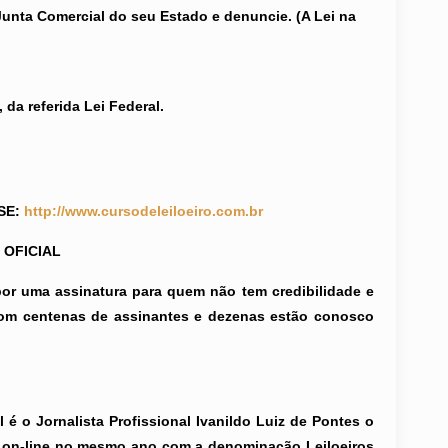
unta Comercial do seu Estado e denuncie. (A Lei na
da referida Lei Federal.
SE:
http://www.cursodeleiloeiro.com.br
 OFICIAL
 uma assinatura para quem não tem credibilidade e
 com centenas de assinantes e dezenas estão conosco
é o Jornalista Profissional Ivanildo Luiz de Pontes o
ta on-line no mesmo ano com a denominação Leiloeiros