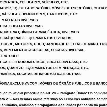
ORMÁTICA, CELULARES, VEÍCULOS, ETC.
ORMADOR, EQ. DE LABORATÓRIO, MÓVEIS DE ESCRITÓRIO, OUTRO
OS, VÁLVULAS, DISJUNTORES, CARTUCHOS, ETC.
 MATERIAIS DIVERSOS.
ÁTICA, SUCATAS DIVERSAS.
P/INDÚSTRIA QUÍMICA FARMACÊUTICA, DIVERSOS.
LOS, MÁQUINAS E EQUIPAMENTOS DIVERSOS.
O DE COBRE, MOTORES, GDE. QUANTIDADE DE ITENS DE MANUTEN
S, IMPLEMENTOS AGRÍCOLAS, SUCATAS DIVERSAS.
E TRATORES.
MÁTICA, ELETRODOMÉSTICOS, SUCATA DIVERSAS, ETC.
OS, QUARTZO, EQUIPAMENTOS DE MINERAÇÃO, ETC.
NFORMÁTICA, SUCATAS DE INFORMÁTICA E OUTRAS.
ÁGINA EXCLUSIVA COM IMÓVEIS DE ÓRGÃOS PÚBLICOS E BANC
loeiro Oficial preceitua no Art. 24 – Parágrafo Único: Os compr
rafo 2º – Nas vendas acima referidas os Leiloeiros cobrarão som
e anúncios, reclamos e propaganda dos leilões por conta da part