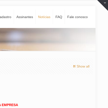
adastro
Assinantes
Notí­cias
FAQ
Fale conosco
Show all
A EMPRESA