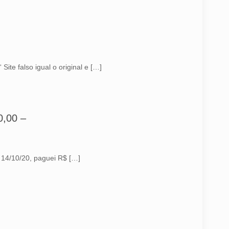
te falso igual o original e
[…]
,00 –
 14/10/20, paguei R$
[…]